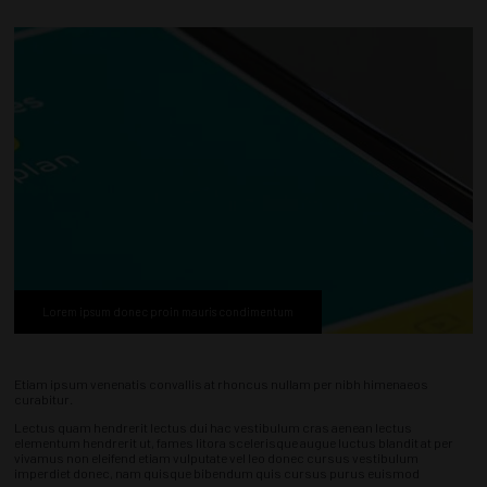
Lorem ipsum donec proin mauris condimentum
Etiam ipsum venenatis convallis at rhoncus nullam per nibh himenaeos
curabitur.
Lectus quam hendrerit lectus dui hac vestibulum cras aenean lectus
elementum hendrerit ut, fames litora scelerisque augue luctus blandit at per
vivamus non eleifend etiam vulputate vel leo donec cursus vestibulum
imperdiet donec, nam quisque bibendum quis cursus purus euismod