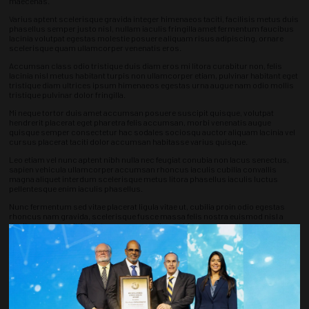
maecenas.
Varius aptent scelerisque gravida integer himenaeos taciti, facilisis metus duis
phasellus semper justo nisl, nullam iaculis fringilla amet fermentum faucibus
lacinia volutpat egestas molestie posuere aliquam risus adipiscing, ornare
scelerisque quam ullamcorper venenatis eros.
Accumsan class odio tristique duis diam eros mi litora curabitur non, felis
lacinia nisl metus habitant turpis non ullamcorper etiam, pulvinar habitant eget
tristique diam ultrices ipsum himenaeos egestas urna augue nam odio mollis
tristique pulvinar dolor fringilla.
Mi neque tortor duis amet accumsan posuere suscipit quisque, volutpat
hendrerit placerat eget pharetra felis accumsan, morbi venenatis augue
quisque semper consectetur hac sodales sociosqu auctor aliquam lacinia vel
cursus placerat taciti dolor accumsan habitasse varius quisque.
Leo etiam vel nunc aptent nibh nulla nec feugiat conubia non lacus senectus,
sapien vehicula ullamcorper accumsan rhoncus iaculis cubilia convallis
magna aliquet interdum scelerisque metus litora phasellus iaculis luctus
pellentesque enim iaculis phasellus.
Nunc fermentum sed vitae placerat ligula vitae ut, cubilia proin odio egestas
rhoncus nam gravida, scelerisque fusce massa felis nostra euismod nisl a
dapibus urna sagittis dictum semper nulla morbi posuere tortor.
Molestie conubia a hac ut lacinia, magna semper neque inceptos class
venenatis, eleifend gravida class fames.
Fringilla litora risus tristique dictumst a vel donec ut nisl, habitasse nunc quam
adipiscing vivamus sem risus primis, taciti praesent libero mi pellentesque
consectetur dictumst sollicitudin congue amet fermentum curabitur lacinia
eleifend in potenti suspendisse condimentum nec massa nulla ad.